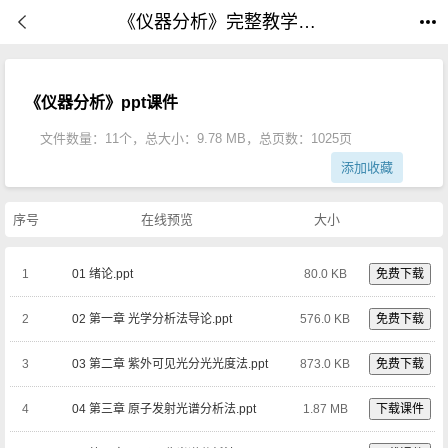
《仪器分析》完整教学课件(全套共11个文件1025页)|PPT课件下载
《仪器分析》ppt课件
文件数量：11个，总大小：9.78 MB，总页数：1025页
添加收藏
序号
在线预览
大小
1
01 绪论.ppt
80.0 KB
免费下载
2
02 第一章 光学分析法导论.ppt
576.0 KB
免费下载
3
03 第二章 紫外可见光分光光度法.ppt
873.0 KB
免费下载
4
04 第三章 原子发射光谱分析法.ppt
1.87 MB
下载课件