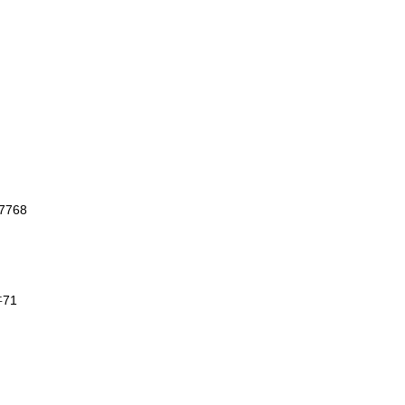
7768
件
71