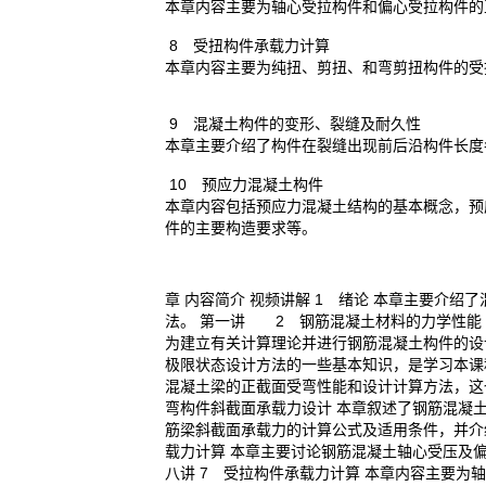
本章内容主要为轴心受拉构件和偏心受拉构件的
8 受扭构件承载力计算
本章内容主要为纯扭、剪扭、和弯剪扭构件的受
9 混凝土构件的变形、裂缝及耐久性
本章主要介绍了构件在裂缝出现前后沿构件长度
10 预应力混凝土构件
本章内容包括预应力混凝土结构的基本概念，预
件的主要构造要求等。
章 内容简介 视频讲解 1 绪论 本章主要介
法。 第一讲 2 钢筋混凝土材料的力学性能
为建立有关计算理论并进行钢筋混凝土构件的设计
极限状态设计方法的一些基本知识，是学习本课程
混凝土梁的正截面受弯性能和设计计算方法，这也
弯构件斜截面承载力设计 本章叙述了钢筋混凝
筋梁斜截面承载力的计算公式及适用条件，并介绍
载力计算 本章主要讨论钢筋混凝土轴心受压及偏心
八讲 7 受拉构件承载力计算 本章内容主要