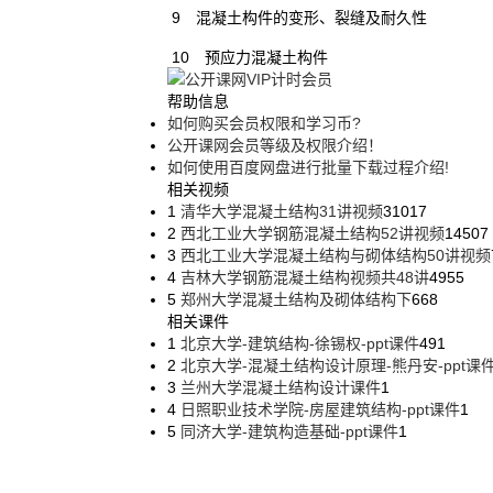
9 混凝土构件的变形、裂缝及耐久性
10 预应力混凝土构件
帮助信息
如何购买会员权限和学习币?
公开课网会员等级及权限介绍！
如何使用百度网盘进行批量下载过程介绍!
相关视频
1
清华大学混凝土结构31讲视频
31017
2
西北工业大学钢筋混凝土结构52讲视频
14507
3
西北工业大学混凝土结构与砌体结构50讲视频
4
吉林大学钢筋混凝土结构视频共48讲
4955
5
郑州大学混凝土结构及砌体结构下
668
相关课件
1
北京大学-建筑结构-徐锡权-ppt课件
491
2
北京大学-混凝土结构设计原理-熊丹安-ppt课
3
兰州大学混凝土结构设计课件
1
4
日照职业技术学院-房屋建筑结构-ppt课件
1
5
同济大学-建筑构造基础-ppt课件
1