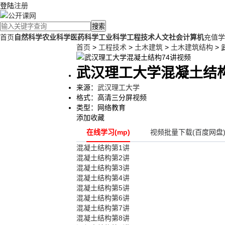
登陆
注册
搜索
首页
自然科学
农业科学
医药科学
工业科学
工程技术
人文社会
计算机
充值学
首页
>
工程技术
>
土木建筑
>
土木建筑结构
>
武汉理工大学混凝土结构
来源：
武汉理工大学
格式：
高清三分屏视频
类型：
网络教育
添加收藏
在线学习(mp)
视频批量下载(百度网盘
混凝土结构第1讲
混凝土结构第2讲
混凝土结构第3讲
混凝土结构第4讲
混凝土结构第5讲
混凝土结构第6讲
混凝土结构第7讲
混凝土结构第8讲