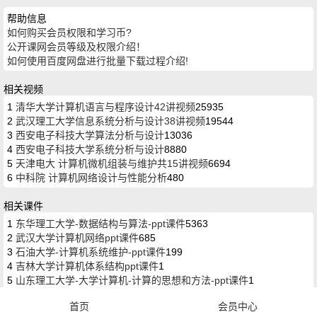
帮助信息
如何购买会员权限和学习币?
公开课网会员等级及权限介绍！
如何使用百度网盘进行批量下载过程介绍!
相关视频
1
清华大学计算机语言与程序设计42讲视频
25935
2
武汉理工大学信息系统分析与设计38讲视频
19544
3
西安电子科技大学算法分析与设计
13036
4
西安电子科技大学系统分析与设计
8880
5
天津电大 计算机微机组装与维护共15讲视频
6694
6
中科院 计算机网络设计与性能分析
480
相关课件
1
东华理工大学-数据结构与算法-ppt课件
5363
2
武汉大学计算机网络ppt课件
685
3
石油大学-计算机系统维护-ppt课件
199
4
吉林大学计算机体系结构ppt课件
1
5
山东理工大学-大学计算机-计算的思想和方法-ppt课件
1
首页
会员中心