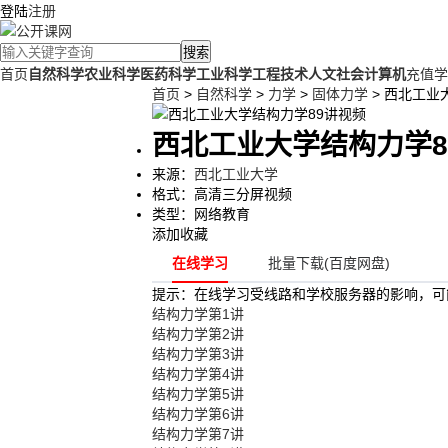
登陆
注册
搜索
首页
自然科学
农业科学
医药科学
工业科学
工程技术
人文社会
计算机
充值学
首页
>
自然科学
>
力学
>
固体力学
> 西北工业
西北工业大学结构力学8
来源：
西北工业大学
格式：
高清三分屏视频
类型：
网络教育
添加收藏
在线学习
批量下载(百度网盘)
提示：在线学习受线路和学校服务器的影响，可
结构力学第1讲
结构力学第2讲
结构力学第3讲
结构力学第4讲
结构力学第5讲
结构力学第6讲
结构力学第7讲