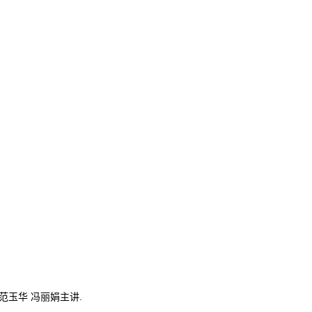
范玉华 冯丽娟主讲.