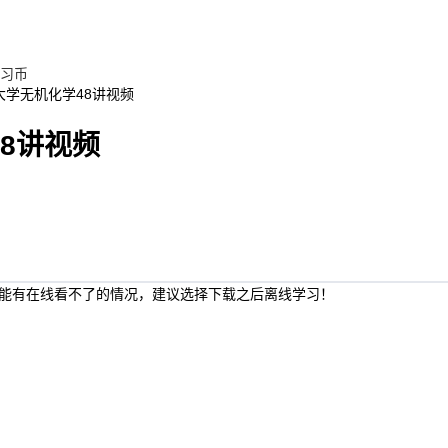
习币
大学无机化学48讲视频
8讲视频
能有在线看不了的情况，建议选择下载之后离线学习！