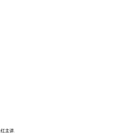
岳红主讲.