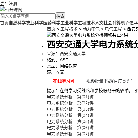
登陆
注册
搜索
首页
自然科学
农业科学
医药科学
工业科学
工程技术
人文社会
计算机
充值学
首页
>
工程技术
>
动力电气
>
电气工程
> 西安
西安交通大学电力系统分
来源：
西安交通大学
格式：
ASF
类型：
网络教育
添加收藏
在线学习M
视频批量下载(百度网盘)
提示：在线学习受线路和学校服务器的影响，可
电力系统分析Ⅰ第(01)讲
电力系统分析Ⅰ第(02)讲
电力系统分析Ⅰ第(03)讲
电力系统分析Ⅰ第(04)讲
电力系统分析Ⅰ第(05)讲
电力系统分析Ⅰ第(06)讲
电力系统分析Ⅰ第(07)讲