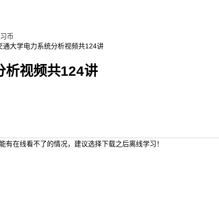
习币
交通大学电力系统分析视频共124讲
析视频共124讲
能有在线看不了的情况，建议选择下载之后离线学习！