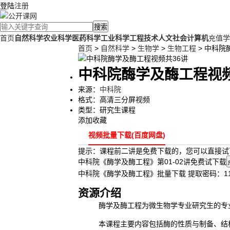
登陆
注册
搜索
首页
自然科学
农业科学
医药科学
工业科学
工程技术
人文社会
计算机
充值学
首页
>
自然科学
>
生物学
>
生物工程
> 中科院
中科院酶学及酶工程视频
来源：
中科院
格式：
高清三分屏视频
类型：
研究生课程
添加收藏
视频批量下载(百度网盘)
提示：课程前二讲是免费下载的，您可以直接试
中科院《酶学及酶工程》第01-02讲免费试下载
中科院《酶学及酶工程》批量下载 提取密码：11
资源介绍
酶学及酶工程为微生物学专业研究生的专业基
本课程主要内容包括酶的性质与制备、结构与