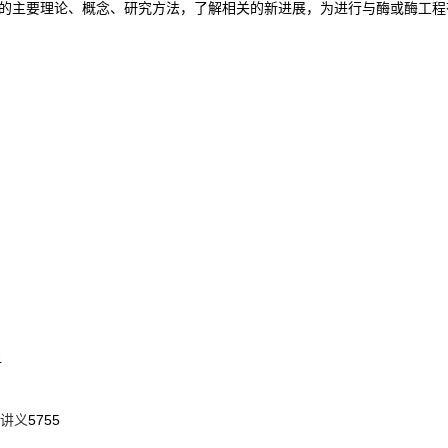
的主要理论、概念、研究方法，了解相关的新进展，为进行与酶或酶工程
4
验讲义
5755