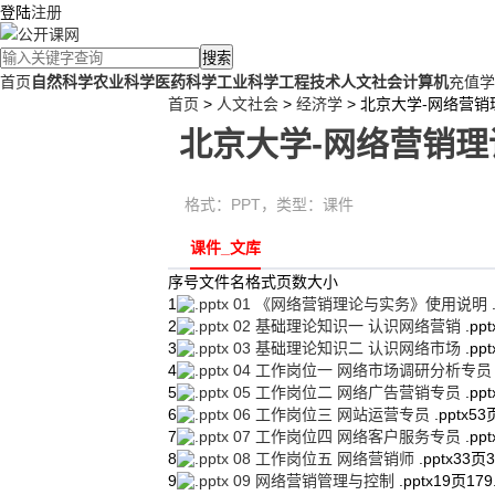
登陆
注册
搜索
首页
自然科学
农业科学
医药科学
工业科学
工程技术
人文社会
计算机
充值学
首页
>
人文社会
>
经济学
> 北京大学-网络营销
北京大学-网络营销理论
格式：
PPT
，类型：
课件
课件_文库
序号
文件名
格式
页数
大小
1
01 《网络营销理论与实务》使用说明
2
02 基础理论知识一 认识网络营销
.ppt
3
03 基础理论知识二 认识网络市场
.ppt
4
04 工作岗位一 网络市场调研分析专
5
05 工作岗位二 网络广告营销专员
.ppt
6
06 工作岗位三 网站运营专员
.pptx
53
7
07 工作岗位四 网络客户服务专员
.ppt
8
08 工作岗位五 网络营销师
.pptx
33页
3
9
09 网络营销管理与控制
.pptx
19页
179