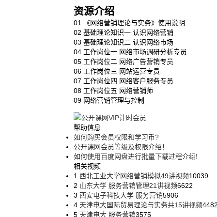
资源介绍
01 《网络营销理论与实务》使用说明
02 基础理论知识一 认识网络营销
03 基础理论知识二 认识网络市场
04 工作岗位一 网络市场调研分析专员
05 工作岗位二 网络广告营销专员
06 工作岗位三 网站运营专员
07 工作岗位四 网络客户服务专员
08 工作岗位五 网络营销师
09 网络营销管理与控制
帮助信息
如何购买会员权限和学习币?
公开课网会员等级及权限介绍！
如何使用百度网盘进行批量下载过程介绍!
相关视频
1
西北工业大学网络营销模拟49讲视频
10039
2
山东大学 服务营销管理21讲视频
6622
3
西安电子科技大学 服务营销
5906
4
天津电大国际贸易理论与实务共15讲视频
448
5
天津电大 服务营销
3575