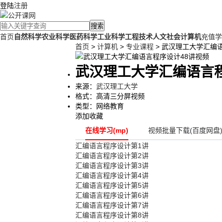
登陆
注册
搜索
首页
自然科学
农业科学
医药科学
工业科学
工程技术
人文社会
计算机
充值学
首页
>
计算机
>
专业课程
> 武汉理工大学汇编
武汉理工大学汇编语言程
来源：
武汉理工大学
格式：
高清三分屏视频
类型：
网络教育
添加收藏
在线学习(mp)
视频批量下载(百度网盘
汇编语言程序设计第1讲
汇编语言程序设计第2讲
汇编语言程序设计第3讲
汇编语言程序设计第4讲
汇编语言程序设计第5讲
汇编语言程序设计第6讲
汇编语言程序设计第7讲
汇编语言程序设计第8讲