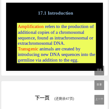
顶部
目录
下一页
(还剩余47页)
上一个