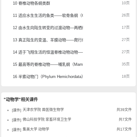
10 脊椎动物各纲类群
10页
11 适应水生生活的鱼类——软骨鱼纲（Chondrichthyes）和硬骨鱼纲（Ost
26页
12 由水生向陆生转变的过渡动物—两栖纲（Amphibia）
17页
13 真正陆生的变温、羊膜动物——爬行纲（Reptilia）
27页
14 适于飞翔生活的恒温脊椎动物动物——鸟纲（Aves）
27页
15 最高等的脊椎动物——哺乳纲（Mammalia）
35页
16 半索动物门（Phylum Hemichordata）
18页
"动物学"相关课件
天津农学院 兽医微生物学
共39文件
课件
佛山科技学院 家畜环境卫生学
共7文件
课件
集美大学 动物学
共17文件
课件