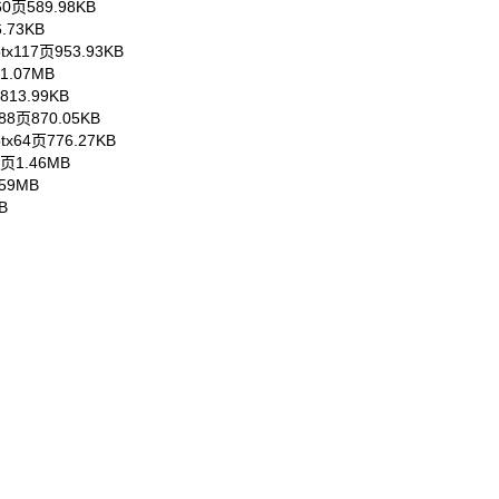
60页
589.98KB
6.73KB
tx
117页
953.93KB
1.07MB
813.99KB
88页
870.05KB
tx
64页
776.27KB
9页
1.46MB
.59MB
B