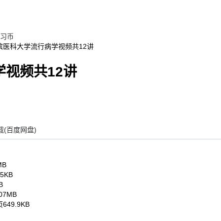
习币
滨医科大学流行病学视频共12讲
视频共12讲
(百度网盘)
MB
05KB
B
.07MB
页
649.9KB