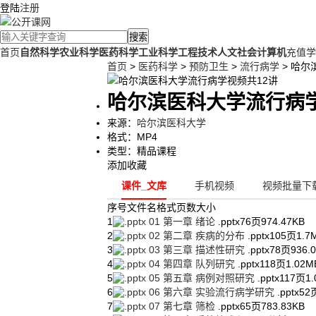
登陆
注册
搜索
首页
自然科学
农业科学
医药科学
工业科学
工程技术
人文社会
计算机
充值学
首页
>
医药科学
>
预防卫生
>
流行病学
> 哈尔
哈尔滨医科大学流行病学
来源：
哈尔滨医科大学
格式：
MP4
类型：
精品课程
添加收藏
课件_文库
手机视频
视频批量下载
序号
文件名
格式
页数
大小
1
01 第一章 绪论
.pptx
76页
974.47KB
2
02 第二章 疾病的分布
.pptx
105页
1.7
3
03 第三章 描述性研究
.pptx
78页
936.
4
04 第四章 队列研究
.pptx
118页
1.02M
5
05 第五章 病例对照研究
.pptx
117页
1
6
06 第六章 实验流行病学研究
.pptx
52
7
07 第七章 筛检
.pptx
65页
783.83KB