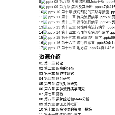
8
08 第八章 系统综述和Meta分析
.pptx
9
09 第九章 病因及其推断
.pptx
47页
41
10
10 第十章 疾病预防的策略与措施
.pp
11
11 第十一章 传染流行病学
.pptx
78页
12
12 第十二章 遗传流行病学
.pptx
82页
13
13 第十三章 恶性肿瘤流行病学
.pptx
14
14 第十四章 心血管疾病流行病学
.pp
15
15 第十五章 糖尿病流行病学
.pptx
6
16
16 第十六章 流行性感冒
.pptx
80页
1
17
17 第十七章 地方病
.pptx
74页
1.42M
资源介绍
01 第一章 绪论
02 第二章 疾病的分布
03 第三章 描述性研究
04 第四章 队列研究
05 第五章 病例对照研究
06 第六章 实验流行病学研究
07 第七章 筛检
08 第八章 系统综述和Meta分析
09 第九章 病因及其推断
10 第十章 疾病预防的策略与措施
11 第十一章 传染流行病学