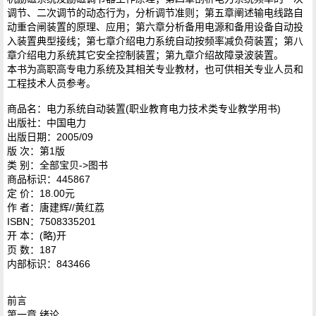
调节、二次调节的动态行为，分析调节准则；第五章阐述输电线路自
动重合闸装置的原理、应用；第六章分析备用电源和备用设备自动投
入装置典型接线；第七章介绍电力系统自动按频率减负荷装置；第八
章介绍电力系统其它安全控制装置；第九章介绍故障录波装置。
本书为高职高专电力系统及其相关专业教材，也可供相关专业人员和
工程技术人员参考。
商品名：电力系统自动装置(职业教育电力技术类专业教学用书)
出版社：中国电力
出版日期：2005/09
版 次：第1版
类 别：全部宝贝->图书
商品标识：445867
定 价：18.00元
作 者：唐建辉//黄红荔
ISBN：7508335201
开 本：(略)开
页 数：187
内部标识：843466
前言
第一章 绪论