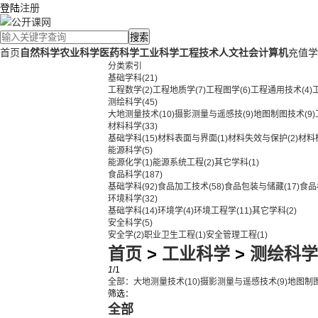
登陆
注册
搜索
首页
自然科学
农业科学
医药科学
工业科学
工程技术
人文社会
计算机
充值学
分类索引
基础学科
(21)
工程数学
(2)
工程地质学
(7)
工程图学
(6)
工程通用技术
(4)
测绘科学
(45)
大地测量技术
(10)
摄影测量与遥感技
(9)
地图制图技术
(9)
材料科学
(33)
基础学科
(15)
材料表面与界面
(1)
材料失效与保护
(2)
材料
能源科学
(5)
能源化学
(1)
能源系统工程
(2)
其它学科
(1)
食品科学
(187)
基础学科
(92)
食品加工技术
(58)
食品包装与储藏
(17)
食品
环境科学
(32)
基础学科
(14)
环境学
(4)
环境工程学
(11)
其它学科
(2)
安全科学
(5)
安全学
(2)
职业卫生工程
(1)
安全管理工程
(1)
首页
>
工业科学
>
测绘科学
1
/1
全部：
大地测量技术
(10)
摄影测量与遥感技术
(9)
地图制
筛选：
全部