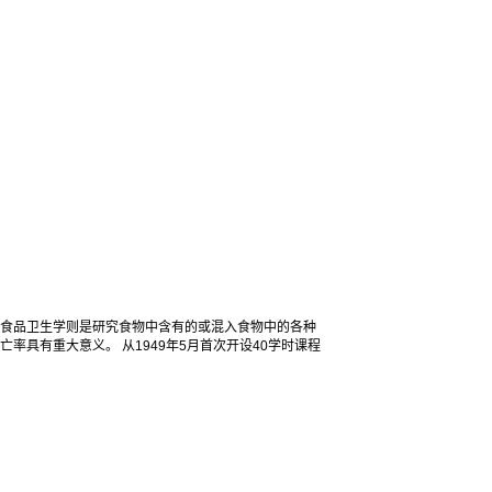
而食品卫生学则是研究食物中含有的或混入食物中的各种
具有重大意义。 从1949年5月首次开设40学时课程