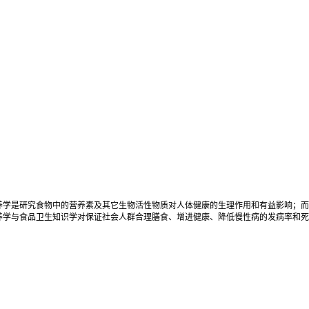
养学是研究食物中的营养素及其它生物活性物质对人体健康的生理作用和有益影响；
学与食品卫生知识学对保证社会人群合理膳食、增进健康、降低慢性病的发病率和死亡率