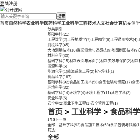
登陆
注册
搜索
首页
自然科学
农业科学
医药科学
工业科学
工程技术
人文社会
计算机
充值学
分类索引
基础学科
(21)
工程数学
(2)
工程地质学
(7)
工程图学
(6)
工程通用技术
(4)
测绘科学
(45)
大地测量技术
(10)
摄影测量与遥感技
(9)
地图制图技术
(9)
材料科学
(33)
基础学科
(15)
材料表面与界面
(1)
材料失效与保护
(2)
材料
能源科学
(5)
能源化学
(1)
能源系统工程
(2)
其它学科
(1)
食品科学
(187)
基础学科
(92)
食品加工技术
(58)
食品包装与储藏
(17)
食品
环境科学
(32)
基础学科
(14)
环境学
(4)
环境工程学
(11)
其它学科
(2)
安全科学
(5)
安全学
(2)
职业卫生工程
(1)
安全管理工程
(1)
首页
>
工业科学
>
食品科学
1
/10
下一页
全部：
基础学科
(92)
食品加工技术
(58)
食品包装与储藏
(1
筛选：
全部