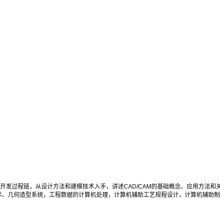
品开发过程链，从设计方法和建模技术入手，讲述CAD/CAM的基础概念、应用方法和关
、几何造型系统，工程数据的计算机处理，计算机辅助工艺规程设计，计算机辅助制造