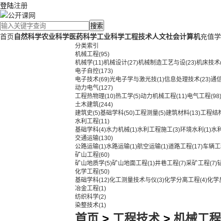
登陆
注册
搜索
首页
自然科学
农业科学
医药科学
工业科学
工程技术
人文社会
计算机
充值学
分类索引
机械工程
(95)
机械学
(11)
机械设计
(27)
机械制造工艺与设
(23)
机床技术
电子自控
(173)
电子技术
(69)
光电子学与激光技
(1)
信息处理技术
(23)
通
动力电气
(127)
工程热物理
(10)
热工学
(5)
动力机械工程
(11)
电气工程
(98
土木建筑
(244)
建筑史
(5)
基础学科
(50)
工程测量
(5)
建筑材料
(13)
工程结
水利工程
(11)
基础学科
(4)
水力机械
(1)
水利工程施工
(3)
环境水利
(1)
水
交通运输
(130)
公路运输
(1)
水路运输
(1)
航空运输
(1)
道路工程
(17)
车辆工
矿山工程
(60)
矿山地质学
(5)
矿山地面工程
(1)
井巷工程
(7)
采矿工程
(7)
化学工程
(50)
基础学科
(12)
化工测量技术与仪
(3)
化学分离工程
(4)
化学
冶金工程
(1)
纺织科学
(2)
染整技术
(1)
首页
>
工程技术
>
机械工程