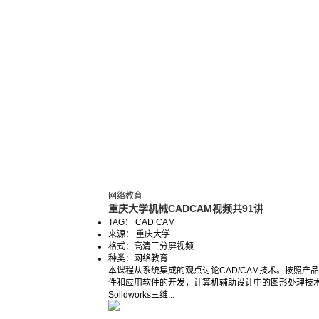
网络教育
重庆大学机械CADCAM视频共91讲
TAG： CAD CAM
来源： 重庆大学
格式：
高清三分屏视频
种类：
网络教育
本课程从系统集成的观点讨论CAD/CAM技术。按照产
件和应用软件的开发，计算机辅助设计中的图形处理技术
Solidworks三维...