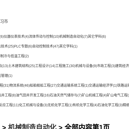
习币
(6)
仪器仪表技术
(4)
流体传动与控制
(10)
机械制造自动化
(7)
其它学科
(6)
信技术
(25)
PLC专题
(6)
自动控制技术
(47)
其它学科
(1)
)
制冷与低温工程
(2)
构
(13)
土木建筑结构
(25)
工程设计
(14)
工程施工
(30)
机械与设备
(9)
市政工程
(3)
建筑经济
利管理
(1)
程
(31)
物流系统
(46)
船舶舰船工程
(27)
交通运输系统工程
(1)
交通运输经济学
(1)
铁路运
钻井工程
(8)
油气田井开发工程
(16)
石油天然气储存与
(7)
矿山机械工程
(4)
矿山电气工程
(
反应工程
(11)
化工机械与设备
(3)
无机化学工程
(1)
有机化学工程
(4)
石油化学工程
(3)
精
>
机械制造自动化
> 全部内容第1页