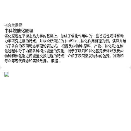
研究生课程
中科院催化原理
催化原理在平衡态热力学的基础上，总结了催化作用中的一些普适性规律和动
力学研究进展的特点，并以众所周知的卜H和R_E催化作用机理为例，演绎并给
出了各自的表面动态学理论表达式。 根据反应物种(原料、产物、催化剂)在催
化过程中分子内部各种模式能量的变化，揭示了吸附和催化基元步骤以及反应
物种和催化剂之间能量交换过程的特点；介绍了表面激发物种的弛豫、减活和
寿命等现代概念和实验数据。 根据...