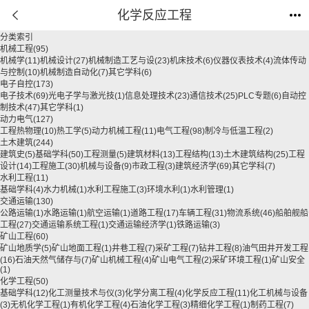
化学反应工程
分类索引
机械工程
(95)
机械学
(11)
机械设计
(27)
机械制造工艺与设
(23)
机床技术
(6)
仪器仪表技术
(4)
流体传动
与控制
(10)
机械制造自动化
(7)
其它学科
(6)
电子自控
(173)
电子技术
(69)
光电子学与激光技
(1)
信息处理技术
(23)
通信技术
(25)
PLC专题
(6)
自动控
制技术
(47)
其它学科
(1)
动力电气
(127)
工程热物理
(10)
热工学
(5)
动力机械工程
(11)
电气工程
(98)
制冷与低温工程
(2)
土木建筑
(244)
建筑史
(5)
基础学科
(50)
工程测量
(5)
建筑材料
(13)
工程结构
(13)
土木建筑结构
(25)
工程
设计
(14)
工程施工
(30)
机械与设备
(9)
市政工程
(3)
建筑经济学
(69)
其它学科
(7)
水利工程
(11)
基础学科
(4)
水力机械
(1)
水利工程施工
(3)
环境水利
(1)
水利管理
(1)
交通运输
(130)
公路运输
(1)
水路运输
(1)
航空运输
(1)
道路工程
(17)
车辆工程
(31)
物流系统
(46)
船舶舰船
工程
(27)
交通运输系统工程
(1)
交通运输经济学
(1)
铁路运输
(3)
矿山工程
(60)
矿山地质学
(5)
矿山地面工程
(1)
井巷工程
(7)
采矿工程
(7)
钻井工程
(8)
油气田井开发工程
(16)
石油天然气储存与
(7)
矿山机械工程
(4)
矿山电气工程
(2)
采矿环境工程
(1)
矿山安全
(1)
化学工程
(50)
基础学科
(12)
化工测量技术与仪
(3)
化学分离工程
(4)
化学反应工程
(11)
化工机械与设备
(3)
无机化学工程
(1)
有机化学工程
(4)
石油化学工程
(3)
精细化学工程
(1)
制药工程
(7)