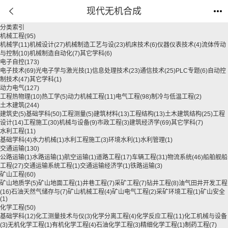
现代无机合成
分类索引
机械工程
(95)
机械学
(11)
机械设计
(27)
机械制造工艺与设
(23)
机床技术
(6)
仪器仪表技术
(4)
流体传动
与控制
(10)
机械制造自动化
(7)
其它学科
(6)
电子自控
(173)
电子技术
(69)
光电子学与激光技
(1)
信息处理技术
(23)
通信技术
(25)
PLC专题
(6)
自动控
制技术
(47)
其它学科
(1)
动力电气
(127)
工程热物理
(10)
热工学
(5)
动力机械工程
(11)
电气工程
(98)
制冷与低温工程
(2)
土木建筑
(244)
建筑史
(5)
基础学科
(50)
工程测量
(5)
建筑材料
(13)
工程结构
(13)
土木建筑结构
(25)
工程
设计
(14)
工程施工
(30)
机械与设备
(9)
市政工程
(3)
建筑经济学
(69)
其它学科
(7)
水利工程
(11)
基础学科
(4)
水力机械
(1)
水利工程施工
(3)
环境水利
(1)
水利管理
(1)
交通运输
(130)
公路运输
(1)
水路运输
(1)
航空运输
(1)
道路工程
(17)
车辆工程
(31)
物流系统
(46)
船舶舰船
工程
(27)
交通运输系统工程
(1)
交通运输经济学
(1)
铁路运输
(3)
矿山工程
(60)
矿山地质学
(5)
矿山地面工程
(1)
井巷工程
(7)
采矿工程
(7)
钻井工程
(8)
油气田井开发工程
(16)
石油天然气储存与
(7)
矿山机械工程
(4)
矿山电气工程
(2)
采矿环境工程
(1)
矿山安全
(1)
化学工程
(50)
基础学科
(12)
化工测量技术与仪
(3)
化学分离工程
(4)
化学反应工程
(11)
化工机械与设备
(3)
无机化学工程
(1)
有机化学工程
(4)
石油化学工程
(3)
精细化学工程
(1)
制药工程
(7)