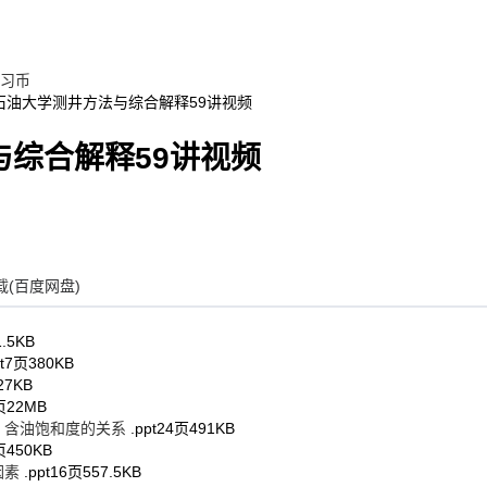
习币
石油大学测井方法与综合解释59讲视频
综合解释59讲视频
(百度网盘)
1.5KB
t
7页
380KB
27KB
页
22MB
度、含油饱和度的关系
.ppt
24页
491KB
页
450KB
因素
.ppt
16页
557.5KB