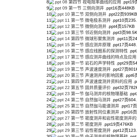
8
08 第四节 视电阻率曲线的应用
.ppt
19
9
09 第一节 三侧向测井
.ppt
16页
448KB
10
10 第二节 双侧向测井
.ppt
22页
939KB
11
11 第一节 微电极系测井
.ppt
10页
235
12
12 第二节 微侧向测井
.ppt
4页
157KB
13
13 第三节 邻近侧向测井
.ppt
3页
98.5
14
14 第四节 微球形聚焦测井
.ppt
11页
2
15
15 第一节 感应测井原理
.ppt
17页
448
16
16 第二节 感应线圈系的探测特性
.ppt
17
17 第三节 感应测井曲线的特点及应
18
18 第一节 岩石的声学特性
.ppt
29页
5
19
19 第二节 声波速度测井
.ppt
27页
801
20
20 第三节 声速测井的影响因素
.ppt
6
21
21 第四节 声波速度测井资料的应用
.p
22
22 第五节 固井质量评价
.ppt
32页
782
23
23 第一节 伽马测井的核物理基础
.ppt
24
24 第二节 自然伽马测井
.ppt
27页
604
25
25 第三节 自然伽马能谱测井
.ppt
17页
26
26 第四节 放射性同位素测井
.ppt
16页
27
27 第一节 密度测井和岩性密度测井
28
28 第二节 密度测井
.ppt
19页
476KB
29
29 第三节 岩性密度测井
.ppt
12页
123
30
30 第一节 中子测井的核物理基础
.ppt