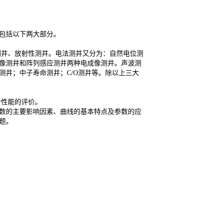
包括以下两大部分。
井、放射性测井。电法测井又分为：自然电位测
像测井和阵列感应测井两种电成像测井。声波测
井；中子寿命测井；C/O测井等。除以上三大
性能的评价。
数的主要影响因素、曲线的基本特点及参数的应
题。