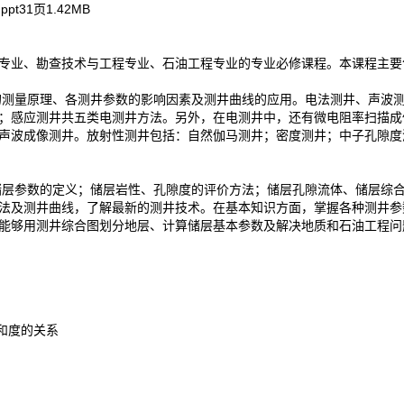
.ppt
31页
1.42MB
专业、勘查技术与工程专业、石油工程专业的专业必修课程。本课程主要
量原理、各测井参数的影响因素及测井曲线的应用。电法测井、声波测
；感应测井共五类电测井方法。另外，在电测井中，还有微电阻率扫描成
声波成像测井。放射性测井包括：自然伽马测井；密度测井；中子孔隙度测
参数的定义；储层岩性、孔隙度的评价方法；储层孔隙流体、储层综合
法及测井曲线，了解最新的测井技术。在基本知识方面，掌握各种测井参
能够用测井综合图划分地层、计算储层基本参数及解决地质和石油工程问
饱和度的关系