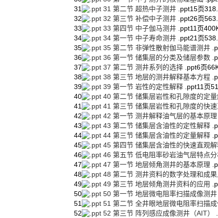
31
31 第二节 超热中子测井
.ppt
15页
318
32
32 第三节 补偿中子测井
.ppt
26页
563
33
33 第四节 中子伽马测井
.ppt
11页
400
34
34 第一节 中子寿命测井
.ppt
21页
538
35
35 第二节 非弹性散射伽马能谱测井
.p
36
36 第一节 储集层的分类及储层参数
.p
37
37 第二节 测井系列的选择
.ppt
6页
66
38
38 第三节 地层的测井解释基本方程
.p
39
39 第一节 岩性的定性解释
.ppt
11页
5
40
40 第二节 储集层岩性和孔隙度的定
41
41 第三节 储集层岩性和孔隙度的快
42
42 第一节 测井解释油气层的基本原
43
43 第二节 储集层含油性的定性解释
.p
44
44 第三节 储集层含油性的定量解释
.p
45
45 第四节 储集层含油性的快速直观
46
46 第五节 低电阻率砂岩油气层特点分
47
47 第一节 地层倾角测井的基本原理
.p
48
48 第二节 测井资料的数字处理和成
49
49 第三节 地层倾角测井资料的应用
.p
50
50 第一节 地层微电阻率扫描成像测井
51
51 第二节 全井眼地层微电阻率扫描成
52
52 第三节 阵列感应成像测井（AIT）