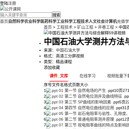
登陆
注册
搜索
首页
自然科学
农业科学
医药科学
工业科学
工程技术
人文社会
计算机
充值学
首页
>
工程技术
>
矿山工程
>
井巷工程
> 中国
中国石油大学测井方法与
来源：
中国石油大学
格式：
高清三分屏视频
类型：
精品课程
添加收藏
课件_文库
在线学习
视频批量下载
序号
文件名
格式
页数
大小
1
01 第一节 自然电场的产生
.ppt
10页
27
2
02 第二节 自然电位测井及曲线特征
.pp
3
03 第三节 SP曲线的影响因素
.ppt
5页
2
4
04 第四节 自然电位曲线的应用
.ppt
31
5
05 第一节 岩石电阻率与岩性、孔隙
6
06 第二节 普通电阻率测井原理
.ppt
12
7
07 第三节 视电阻率曲线的特点及影响