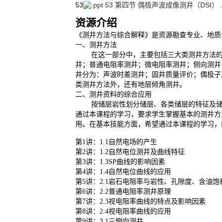
53
53 第四节 偶极声波成像测井（DSI）
资源介绍
《测井方法与综合解释》是资源勘查专业、地质
一、测井方法
在这一部分中，主要包括三大类测井方法的测
井；普通电阻率测井；微电阻率测井；侧向测井
井分为：声波时差测井；固井质量评价；偶极子
类测井方法外，还有地层倾角测井。
二、测井资料的综合应用
按储层岩性划分储层、各类储层的特征及储层
通过本课程的学习，要求学生掌握基本的测井方
用。在基本技能方面，希望通过本课程的学习，
第1讲：1.1自然电场的产生
第2讲：1.2自然电位测井及曲线特征
第3讲：1.3SP曲线的影响因素
第4讲：1.4自然电位曲线的应用
第5讲：2.1岩石电阻率与岩性、孔隙度、含油
第6讲：2.2普通电阻率测井原理
第7讲：2.3视电阻率曲线的特点及影响因素
第8讲：2.4视电阻率曲线的应用
第9讲：3.1三侧向测井