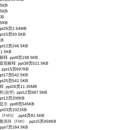
.5KB
.5KB
KB
.5KB
pt
26页
2.64MB
pt
15页
93.5KB
KB
pt
12页
246.5KB
11.5KB
量解释
.ppt
9页
198.5KB
速直观解释
.ppt
38页
521.5KB
理
.ppt
15页
697KB
pt
17页
542.5KB
pt
25页
541.5KB
解释
.ppt
26页
11.35MB
析(自学)
.ppt
12页
687.5KB
pt
12页
200KB
果显示
.ppt
8页
545KB
pt
33页
1021KB
（FMS）
.ppt
4页
81.5KB
像测井（FMI）
.ppt
15页
458KB
.ppt
7页
184.5KB