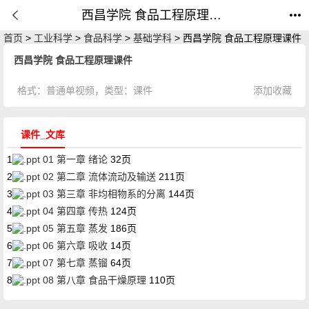
西昌学院 食品工程原理课件_课件_公开课网
首页
>
工业科学
>
食品科学
>
基础学科
> 西昌学院 食品工程原理课件
西昌学院 食品工程原理课件
格式：
普通单视频
，类型：
课件
添加收藏
课件_文库
1
01 第一章 绪论
32页
2
02 第二章 流体流动及输送
211页
3
03 第三章 非均相物系的分离
144页
4
04 第四章 传热
124页
5
05 第五章 蒸发
186页
6
06 第六章 吸收
14页
7
07 第七章 蒸镏
64页
8
08 第八章 食品干燥原理
110页