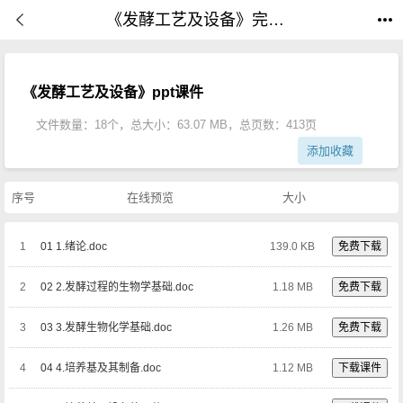
《发酵工艺及设备》完整教学课件(全套共18个文件413页)|PPT课件下载
《发酵工艺及设备》ppt课件
文件数量：18个，总大小：63.07 MB，总页数：413页
添加收藏
序号
在线预览
大小
1
01 1.绪论.doc
139.0 KB
免费下载
2
02 2.发酵过程的生物学基础.doc
1.18 MB
免费下载
3
03 3.发酵生物化学基础.doc
1.26 MB
免费下载
4
04 4.培养基及其制备.doc
1.12 MB
下载课件