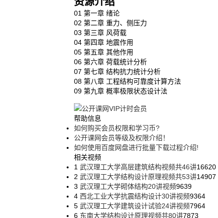
资源介绍
01 第一章 绪论
02 第二章 重力、侧压力
03 第三章 风荷载
04 第四章 地震作用
05 第五章 其他作用
06 第六章 荷载统计分析
07 第七章 结构抗力统计分析
08 第八章 工程结构可靠度计算方法
09 第九章 概率极限状态设计法
帮助信息
如何购买会员权限和学习币?
公开课网会员等级及权限介绍！
如何使用百度网盘进行批量下载过程介绍!
相关视频
1
武汉理工大学高层建筑结构视频共46讲
16620
2
武汉理工大学结构设计原理视频共53讲
14907
3
武汉理工大学砌体结构20讲视频
9639
4
西北工业大学抗震结构设计30讲视频
9364
5
武汉理工大学建筑设计试验24讲视频
7964
6
东南大学结构设计原理视频共80讲
7873