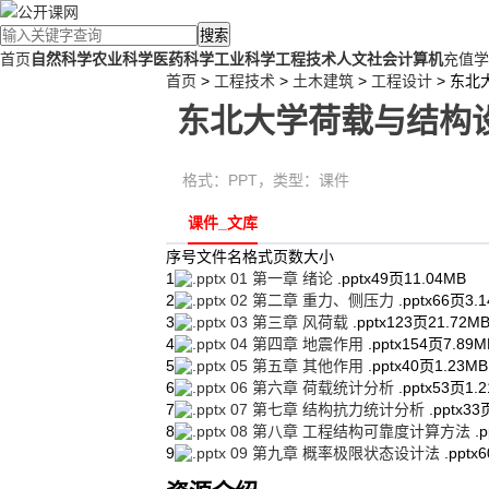
搜索
首页
自然科学
农业科学
医药科学
工业科学
工程技术
人文社会
计算机
充值学
首页
>
工程技术
>
土木建筑
>
工程设计
> 东北
东北大学荷载与结构设
格式：
PPT
，类型：
课件
课件_文库
序号
文件名
格式
页数
大小
1
01 第一章 绪论
.pptx
49页
11.04MB
2
02 第二章 重力、侧压力
.pptx
66页
3.
3
03 第三章 风荷载
.pptx
123页
21.72M
4
04 第四章 地震作用
.pptx
154页
7.89M
5
05 第五章 其他作用
.pptx
40页
1.23MB
6
06 第六章 荷载统计分析
.pptx
53页
1.
7
07 第七章 结构抗力统计分析
.pptx
33
8
08 第八章 工程结构可靠度计算方法
.p
9
09 第九章 概率极限状态设计法
.pptx
6