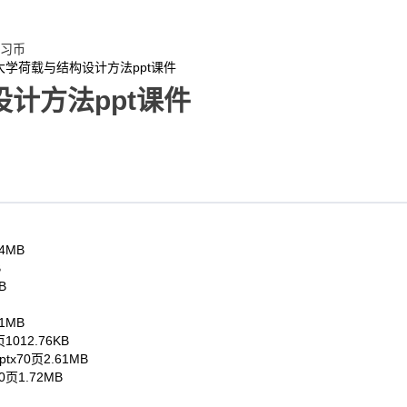
习币
大学荷载与结构设计方法ppt课件
计方法ppt课件
14MB
B
B
21MB
页
1012.76KB
ptx
70页
2.61MB
0页
1.72MB