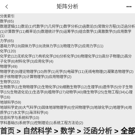
矩阵分析
分类索引
数学
(65)
数理逻辑
(11)
数论
(1)
代数学
(7)
几何学
(1)
数学分析
(2)
函数论
(5)
常微分方程
(3)
泛函分析
(1)
计算数学
(11)
概率论
(5)
数理统计学
(5)
运筹学
(5)
组合数学
(1)
离散数学
(5)
应用数学
(1)
力学
(65)
基础力学
(19)
固体力学
(19)
流体力学
(13)
物理力学
(2)
应用力学
(11)
化学
(120)
化学史
(12)
无机化学
(17)
有机化学
(26)
分析化学
(26)
物理化学
(23)
高分子物理
(2)
高分
子化学
(6)
材料化学
(3)
应用化学
(4)
物理学
(49)
物理学史
(9)
理论物理学
(10)
热学
(1)
光学
(5)
电磁学
(11)
无线电物理
(2)
凝聚态物理学
(2)
原子核物理学
(3)
计算物理学
(3)
应用物理学
(2)
生物学
(222)
生物数学
(1)
生物物理学
(2)
生物化学
(29)
细胞生物学
(12)
生理学
(6)
遗传学
(5)
分子生物
学
(15)
生物进化论
(1)
生态学
(8)
植物学
(27)
动物学
(40)
微生物学
(25)
生物工程
(34)
心理
学
(16)
地球科学
(59)
地球科学史
(8)
大气科学
(3)
固体地球物理学
(6)
空间物理学
(3)
地球化学
(2)
地理学
(4)
地
质学
(27)
水文学
(1)
海洋科学
(4)
信息科学与系统科学
(10)
学科基础
(5)
系统学
(1)
控制理论
(1)
系统工程方法论
(2)
首页
>
自然科学
>
数学
>
泛函分析
> 全部