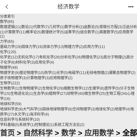
经济数学
分类索引
数学
(65)
数理逻辑
(11)
数论
(1)
代数学
(7)
几何学
(1)
数学分析
(2)
函数论
(5)
常微分方程
(3)
泛函分析
(1)
计算数学
(11)
概率论
(5)
数理统计学
(5)
运筹学
(5)
组合数学
(1)
离散数学
(5)
应用数学
(1)
力学
(65)
基础力学
(19)
固体力学
(19)
流体力学
(13)
物理力学
(2)
应用力学
(11)
化学
(120)
化学史
(12)
无机化学
(17)
有机化学
(26)
分析化学
(26)
物理化学
(23)
高分子物理
(2)
高分
子化学
(6)
材料化学
(3)
应用化学
(4)
物理学
(49)
物理学史
(9)
理论物理学
(10)
热学
(1)
光学
(5)
电磁学
(11)
无线电物理
(2)
凝聚态物理学
(2)
原子核物理学
(3)
计算物理学
(3)
应用物理学
(2)
生物学
(222)
生物数学
(1)
生物物理学
(2)
生物化学
(29)
细胞生物学
(12)
生理学
(6)
遗传学
(5)
分子生物
学
(15)
生物进化论
(1)
生态学
(8)
植物学
(27)
动物学
(40)
微生物学
(25)
生物工程
(34)
心理
学
(16)
地球科学
(59)
地球科学史
(8)
大气科学
(3)
固体地球物理学
(6)
空间物理学
(3)
地球化学
(2)
地理学
(4)
地
质学
(27)
水文学
(1)
海洋科学
(4)
信息科学与系统科学
(10)
学科基础
(5)
系统学
(1)
控制理论
(1)
系统工程方法论
(2)
首页
>
自然科学
>
数学
>
应用数学
> 全部