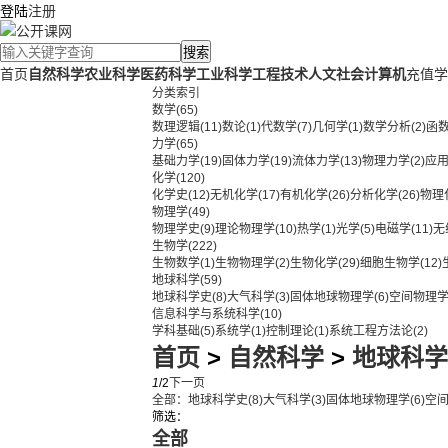
登陆
注册
搜索
首页
自然科学
农业科学
医药科学
工业科学
工程技术
人文社会
计算机
充值学
分类索引
数学
(65)
数理逻辑
(11)
数论
(1)
代数学
(7)
几何学
(1)
数学分析
(2)
函
力学
(65)
基础力学
(19)
固体力学
(19)
流体力学
(13)
物理力学
(2)
应
化学
(120)
化学史
(12)
无机化学
(17)
有机化学
(26)
分析化学
(26)
物理
物理学
(49)
物理学史
(9)
理论物理学
(10)
热学
(1)
光学
(5)
电磁学
(11)
无
生物学
(222)
生物数学
(1)
生物物理学
(2)
生物化学
(29)
细胞生物学
(12)
地球科学
(59)
地球科学史
(8)
大气科学
(3)
固体地球物理学
(6)
空间物理
信息科学与系统科学
(10)
学科基础
(5)
系统学
(1)
控制理论
(1)
系统工程方法论
(2)
首页
>
自然科学
>
地球科学
1
/2
下一页
全部：
地球科学史
(8)
大气科学
(3)
固体地球物理学
(6)
空
筛选：
全部