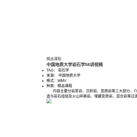
精品课程
中国地质大学岩石学58讲视频
TAG： 岩石学
来源： 中国地质大学
格式：
WMV
种类：
精品课程
内容主要分岩浆岩、沉积岩、变质岩等三大部分，介绍
造与岩石组组及火山碎屑岩、埋藏变质岩、混合岩等过