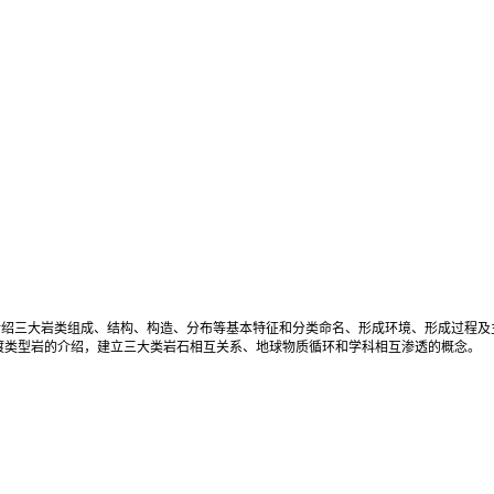
三大岩类组成、结构、构造、分布等基本特征和分类命名、形成环境、形成过程及
渡类型岩的介绍，建立三大类岩石相互关系、地球物质循环和学科相互渗透的概念。