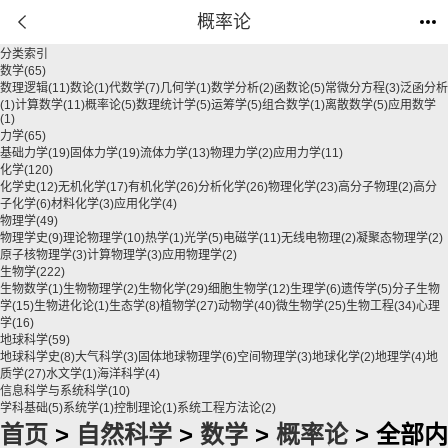
概率论
分类索引
数学
(65)
数理逻辑
(11)
数论
(1)
代数学
(7)
几何学
(1)
数学分析
(2)
函数论
(5)
常微分方程
(3)
泛函分析
(1)
计算数学
(11)
概率论
(5)
数理统计学
(5)
运筹学
(5)
组合数学
(1)
离散数学
(5)
应用数学
(1)
力学
(65)
基础力学
(19)
固体力学
(19)
流体力学
(13)
物理力学
(2)
应用力学
(11)
化学
(120)
化学史
(12)
无机化学
(17)
有机化学
(26)
分析化学
(26)
物理化学
(23)
高分子物理
(2)
高分
子化学
(6)
材料化学
(3)
应用化学
(4)
物理学
(49)
物理学史
(9)
理论物理学
(10)
热学
(1)
光学
(5)
电磁学
(11)
无线电物理
(2)
凝聚态物理学
(2)
原子核物理学
(3)
计算物理学
(3)
应用物理学
(2)
生物学
(222)
生物数学
(1)
生物物理学
(2)
生物化学
(29)
细胞生物学
(12)
生理学
(6)
遗传学
(5)
分子生物
学
(15)
生物进化论
(1)
生态学
(8)
植物学
(27)
动物学
(40)
微生物学
(25)
生物工程
(34)
心理
学
(16)
地球科学
(59)
地球科学史
(8)
大气科学
(3)
固体地球物理学
(6)
空间物理学
(3)
地球化学
(2)
地理学
(4)
地
质学
(27)
水文学
(1)
海洋科学
(4)
信息科学与系统科学
(10)
学科基础
(5)
系统学
(1)
控制理论
(1)
系统工程方法论
(2)
首页
>
自然科学
>
数学
>
概率论
> 全部内