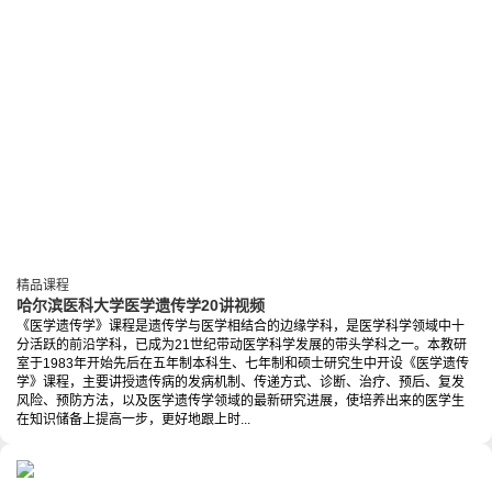
精品课程
哈尔滨医科大学医学遗传学20讲视频
《医学遗传学》课程是遗传学与医学相结合的边缘学科，是医学科学领域中十
分活跃的前沿学科，已成为21世纪带动医学科学发展的带头学科之一。本教研
室于1983年开始先后在五年制本科生、七年制和硕士研究生中开设《医学遗传
学》课程，主要讲授遗传病的发病机制、传递方式、诊断、治疗、预后、复发
风险、预防方法，以及医学遗传学领域的最新研究进展，使培养出来的医学生
在知识储备上提高一步，更好地跟上时...