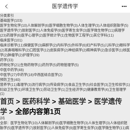
医学遗传学
分类索引
基础医学
(103)
医学生物化学
(10)
人体解剖学
(6)
医学细胞生物学
(3)
人体生理学
(3)
人体组织胚胎学
(5)
医学遗传学
(7)
放射医学
(1)
人体免疫学
(9)
医学寄生虫学
(3)
医学微生物学
(11)
病理学
(23)
药理学
(6)
医学心理学
(2)
医学统计学
(1)
生物医学工程学
(1)
其它学科
(11)
临床医学
(101)
临床诊断学
(11)
保健医学
(3)
麻醉学
(2)
内科学
(5)
外科学
(6)
妇产科学
(5)
儿科学
(2)
眼科学
(2)
耳鼻咽喉科学
(2)
口腔医学
(12)
皮肤病学
(2)
神经病学
(2)
精神病学
(2)
急诊医学
(1)
核医
学
(2)
肿瘤学
(2)
护理学
(39)
药学
(33)
药物化学
(21)
生物药物学
(1)
药剂学
(5)
药物管理学
(5)
中医中药学
(48)
中医学
(27)
中药学
(18)
中西医结合医学
(2)
预防卫生
(40)
营养学
(11)
毒理学
(3)
流行病学
(3)
传染病学
(3)
食品卫生学
(5)
社会医学
(3)
卫生检验学
(1)
妇幼卫生学
(1)
环境卫生学
(1)
劳动卫生学
(1)
卫生经济学
(2)
健康教育学
(4)
卫生管理学
(1)
首页
>
医药科学
>
基础医学
>
医学遗传
学
> 全部内容第1页
1
/1
全部：
医学生物化学
(10)
人体解剖学
(6)
医学细胞生物学
(3)
人体生理学
(3)
人体组织胚
胎学
(5)
医学遗传学
(7)
放射医学
(1)
人体免疫学
(9)
医学寄生虫学
(3)
医学微生物学
(11)
病