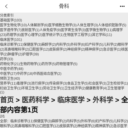
骨科
分类索引
基础医学
(103)
医学生物化学
(10)
人体解剖学
(6)
医学细胞生物学
(3)
人体生理学
(3)
人体组织胚胎学
(5)
医学遗传学
(7)
放射医学
(1)
人体免疫学
(9)
医学寄生虫学
(3)
医学微生物学
(11)
病理学
(23)
药理学
(6)
医学心理学
(2)
医学统计学
(1)
生物医学工程学
(1)
其它学科
(11)
临床医学
(101)
临床诊断学
(11)
保健医学
(3)
麻醉学
(2)
内科学
(5)
外科学
(6)
妇产科学
(5)
儿科学
(2)
眼科学
(2)
耳鼻咽喉科学
(2)
口腔医学
(12)
皮肤病学
(2)
神经病学
(2)
精神病学
(2)
急诊医学
(1)
核医
学
(2)
肿瘤学
(2)
护理学
(39)
药学
(33)
药物化学
(21)
生物药物学
(1)
药剂学
(5)
药物管理学
(5)
中医中药学
(48)
中医学
(27)
中药学
(18)
中西医结合医学
(2)
预防卫生
(40)
营养学
(11)
毒理学
(3)
流行病学
(3)
传染病学
(3)
食品卫生学
(5)
社会医学
(3)
卫生检验学
(1)
妇幼卫生学
(1)
环境卫生学
(1)
劳动卫生学
(1)
卫生经济学
(2)
健康教育学
(4)
卫生管理学
(1)
首页
>
医药科学
>
临床医学
>
外科学
> 全
部内容第1页
1
/1
全部：
临床诊断学
(11)
保健医学
(3)
麻醉学
(2)
内科学
(5)
外科学
(6)
妇产科学
(5)
儿科学
(2)
眼科学
(2)
耳鼻咽喉科学
(2)
口腔医学
(12)
皮肤病学
(2)
神经病学
(2)
精神病学
(2)
急诊医学