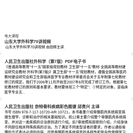
电大课程
山东大学外科学70讲视频
山东大学外科学70讲视频 由田辉主讲.
人民卫生出版社外科学（第7版）PDF电子书
《普通高等教育"十一五"国家级规划教材·卫生部"十一五"教材·全国高等教材建
设研究会教材·外科学(第7版)》属卫生部“十一五”规划教材，遵循全国高等医药
教材建设研究会和卫生部临床医学专业教材评审委员会关于五年制第七轮教材
修订的规定，我们于2006年11月开始至2007年8月完成了修订工作。根据第七
轮教材修订的原则和基本要求，教材要体现三个“特定”：①特定的对象，是临床
医学专业五...
人民卫生出版社 奈特骨科疾病彩色图谱 邱贵兴 主译
书号 ISBN 978-7-117-10720-4/R·10721，本书着重介绍骨骼肌肉系统病变病
理生理学、诊断和治疗的相关基础知识。前12章主要介绍整个骨骼肌肉系统病
变，并对这一类疾病的诊治原则进行介绍。后7章按照局部原则介绍，介绍身体
不同部位相关特殊疾病的诊治。为了满足不同类型读者的要求，作者以通俗易
懂的方式表达必须的内容。尽管骨骼肌肉系统病变的多样性和复杂性使得学习