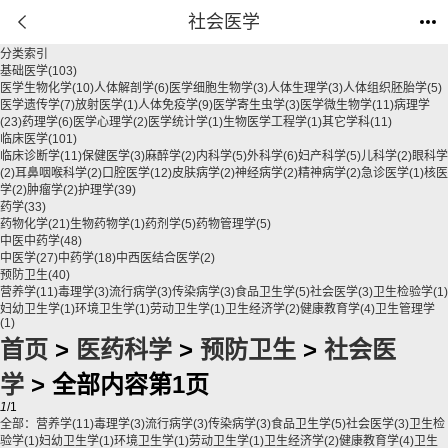
社会医学
分类索引
基础医学
(103)
医学生物化学
(10)
人体解剖学
(6)
医学细胞生物学
(3)
人体生理学
(3)
人体组织胚胎学
(5)
医学遗传学
(7)
放射医学
(1)
人体免疫学
(9)
医学寄生虫学
(3)
医学微生物学
(11)
病理学
(23)
药理学
(6)
医学心理学
(2)
医学统计学
(1)
生物医学工程学
(1)
其它学科
(11)
临床医学
(101)
临床诊断学
(11)
保健医学
(3)
麻醉学
(2)
内科学
(5)
外科学
(6)
妇产科学
(5)
儿科学
(2)
眼科学
(2)
耳鼻咽喉科学
(2)
口腔医学
(12)
皮肤病学
(2)
神经病学
(2)
精神病学
(2)
急诊医学
(1)
核医
学
(2)
肿瘤学
(2)
护理学
(39)
药学
(33)
药物化学
(21)
生物药物学
(1)
药剂学
(5)
药物管理学
(5)
中医中药学
(48)
中医学
(27)
中药学
(18)
中西医结合医学
(2)
预防卫生
(40)
营养学
(11)
毒理学
(3)
流行病学
(3)
传染病学
(3)
食品卫生学
(5)
社会医学
(3)
卫生检验学
(1)
妇幼卫生学
(1)
环境卫生学
(1)
劳动卫生学
(1)
卫生经济学
(2)
健康教育学
(4)
卫生管理学
(1)
首页
>
医药科学
>
预防卫生
>
社会医
学
> 全部内容第1页
1
/1
全部：
营养学
(11)
毒理学
(3)
流行病学
(3)
传染病学
(3)
食品卫生学
(5)
社会医学
(3)
卫生检
验学
(1)
妇幼卫生学
(1)
环境卫生学
(1)
劳动卫生学
(1)
卫生经济学
(2)
健康教育学
(4)
卫生