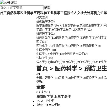
搜索
首页
自然科学
农业科学
医药科学
工业科学
工程技术
人文社会
计算机
充值学
分类索引
基础医学
(103)
医学生物化学
(10)
人体解剖学
(6)
医学细胞生物学
(3)
人体
学统计学
(1)
生物医学工程学
(1)
其它学科
(11)
临床医学
(101)
临床诊断学
(11)
保健医学
(3)
麻醉学
(2)
内科学
(5)
外科学
(6
药学
(33)
药物化学
(21)
生物药物学
(1)
药剂学
(5)
药物管理学
(5)
中医中药学
(48)
中医学
(27)
中药学
(18)
中西医结合医学
(2)
预防卫生
(40)
营养学
(11)
毒理学
(3)
流行病学
(3)
传染病学
(3)
食品卫生学
首页
>
医药科学
>
预防卫生
1
/1
全部：
营养学
(11)
毒理学
(3)
流行病学
(3)
传染病学
(3)
食品
筛选：
全部
(1)
课件
(1)
海南医学院 卫生学课件
TAG： 卫生学
来源： 海南医学院