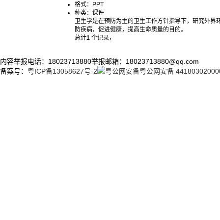
格式：
PPT
种类：
课件
卫生学是在预防为主的卫生工作方针指导下，研究外界
防疾病，促进健康，提高生命质量的目的。
总计
1
个记录，
内容举报电话：18023713880
举报邮箱：18023713880@qq.com
备案号：
粤ICP备13058627号-2
粤公网安备 44180302000