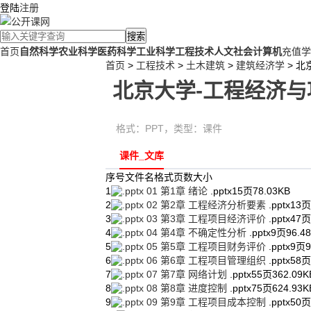
登陆
注册
搜索
首页
自然科学
农业科学
医药科学
工业科学
工程技术
人文社会
计算机
充值学
首页
>
工程技术
>
土木建筑
>
建筑经济学
> 北
北京大学-工程经济与项
格式：
PPT
，类型：
课件
课件_文库
序号
文件名
格式
页数
大小
1
01 第1章 绪论
.pptx
15页
78.03KB
2
02 第2章 工程经济分析要素
.pptx
13页
3
03 第3章 工程项目经济评价
.pptx
47页
4
04 第4章 不确定性分析
.pptx
9页
96.4
5
05 第5章 工程项目财务评价
.pptx
9页
9
6
06 第6章 工程项目管理组织
.pptx
58页
7
07 第7章 网络计划
.pptx
55页
362.09K
8
08 第8章 进度控制
.pptx
75页
624.93K
9
09 第9章 工程项目成本控制
.pptx
50页