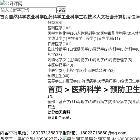
搜索
首页
自然科学
农业科学
医药科学
工业科学
工程技术
人文社会
计算机
充值学
分类索引
基础医学
(103)
医学生物化学
(10)
人体解剖学
(6)
医学细胞生物学
(3)
人体
学统计学
(1)
生物医学工程学
(1)
其它学科
(11)
临床医学
(101)
临床诊断学
(11)
保健医学
(3)
麻醉学
(2)
内科学
(5)
外科学
(6
药学
(33)
药物化学
(21)
生物药物学
(1)
药剂学
(5)
药物管理学
(5)
中医中药学
(48)
中医学
(27)
中药学
(18)
中西医结合医学
(2)
预防卫生
(40)
营养学
(11)
毒理学
(3)
流行病学
(3)
传染病学
(3)
食品卫生学
首页
>
医药科学
>
预防卫生
1
/1
全部：
营养学
(11)
毒理学
(3)
流行病学
(3)
传染病学
(3)
食品
筛选：
此分类无资料！
总计
0
个记录，
内容举报电话：18023713880
举报邮箱：18023713880@qq.com
备案号：
粤ICP备13058627号-2
粤公网安备 44180302000