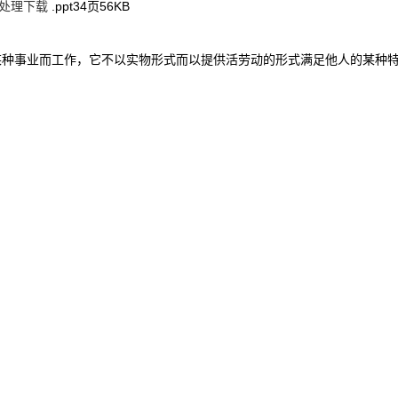
的处理下载
.ppt
34页
56KB
事业而工作，它不以实物形式而以提供活劳动的形式满足他人的某种特