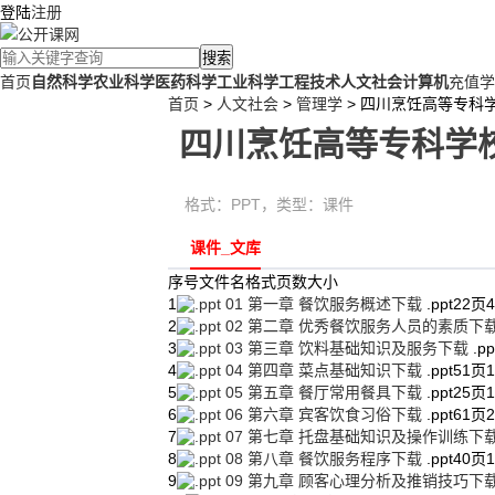
登陆
注册
搜索
首页
自然科学
农业科学
医药科学
工业科学
工程技术
人文社会
计算机
充值学
首页
>
人文社会
>
管理学
> 四川烹饪高等专科
四川烹饪高等专科学
格式：
PPT
，类型：
课件
课件_文库
序号
文件名
格式
页数
大小
1
01 第一章 餐饮服务概述下载
.ppt
22页
4
2
02 第二章 优秀餐饮服务人员的素质下
3
03 第三章 饮料基础知识及服务下载
.pp
4
04 第四章 菜点基础知识下载
.ppt
51页
5
05 第五章 餐厅常用餐具下载
.ppt
25页
6
06 第六章 宾客饮食习俗下载
.ppt
61页
2
7
07 第七章 托盘基础知识及操作训练下
8
08 第八章 餐饮服务程序下载
.ppt
40页
9
09 第九章 顾客心理分析及推销技巧下