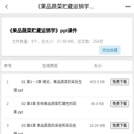
《果品蔬菜贮藏运销学》完整教学课件(全套共9个文件254页)|PPT课件下载
《果品蔬菜贮藏运销学》ppt课件
文件数量：9个，总大小：27.49 MB，总页数：254页
添加收藏
序号
在线预览
大小
1
01 第1－2章 绪论、果品蔬菜的采后生
403.5 KB
免费下载
理.ppt
2
02 第3章 影响果品蔬菜贮藏性的因
46.0 KB
免费下载
素.ppt
3
03 第4章 果品蔬菜的采收和采后处
18.26 MB
免费下载