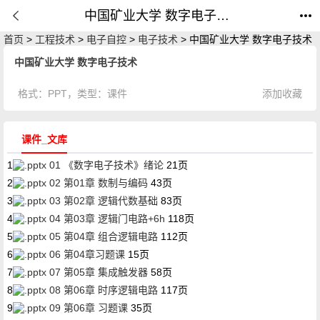
中国矿业大学 数字电子技术_课件_公开课网
首页
>
工程技术
>
电子自控
>
电子技术
> 中国矿业大学 数字电子技术
中国矿业大学 数字电子技术
格式：
PPT
，类型：
课件
添加收藏
课件_文库
1
01 《数字电子技术》绪论
21页
2
02 第01章 数制与编码
43页
3
03 第02章 逻辑代数基础
83页
4
04 第03章 逻辑门电路+6h
118页
5
05 第04章 组合逻辑电路
112页
6
06 第04章习题课
15页
7
07 第05章 集成触发器
58页
8
08 第06章 时序逻辑电路
117页
9
09 第06章 习题课
35页