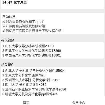
14 分析化学总结
帮助信息
如何购买会员权限和学习币?
公开课网会员等级及权限介绍！
如何使用百度网盘进行批量下载过程介绍!
相关视频
1
山东大学仪器分析40讲视频
29057
2
西北工业大学分析化学32讲视频
17290
3
中国海洋大学分析化学24讲视频
13801
相关课件
1
西北大学 无机化学与分析化学课件
15934
2
北京大学分析化学课件
7628
3
深圳职业技术学院 分析化学课件
7080
4
四川大学 分析化学课件
4032
5
兰州石化职业技术学院 分析化学课件
2056
6
聊城大学无机及分析化学ppt课件
485
首页
会员中心