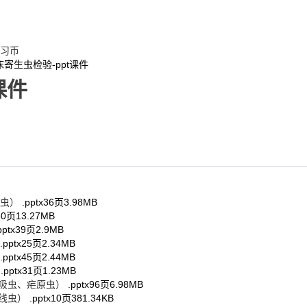
习币
床寄生虫检验-ppt课件
课件
鞭虫）
.pptx
36页
3.98MB
30页
13.27MB
pptx
39页
2.9MB
.pptx
25页
2.34MB
.pptx
45页
2.44MB
）
.pptx
31页
1.23MB
血吸虫、疟原虫）
.pptx
96页
6.98MB
圆线虫）
.pptx
10页
381.34KB