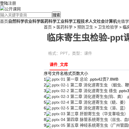
登陆
注册
搜索
首页
自然科学
农业科学
医药科学
工业科学
工程技术
人文社会
计算机
充值学
首页
>
医药科学
>
预防卫生
>
卫生检验学
> 临
临床寄生虫检验-ppt
格式：
PPT
，类型：
课件
课件_文库
序号
文件名
格式
页数
大小
1
01 第一章 总论
.pptx
42页
7.8MB
2
02-1 第二章 消化道寄生虫 （蛔虫、
3
02-2 第二章 消化道寄生虫 绦虫
.pptx
4
02-3 第二章 消化道寄生虫(钩、粪）
.
5
02-4 第二章 消化道寄生虫（蛲、姜）
6
02-5 第二章 消化道寄生虫（溶、蓝）
7
03 第三章 肝胆寄生虫（华支睾吸虫
8
04 第四章 脉管系统寄生虫（丝虫、
9
05 第五章 神经系统寄生虫（广州管