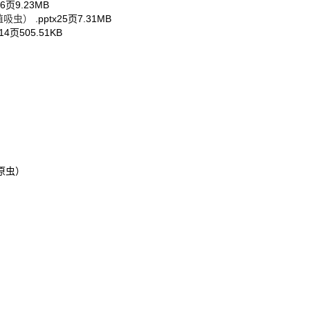
06页
9.23MB
殖吸虫）
.pptx
25页
7.31MB
14页
505.51KB
原虫）