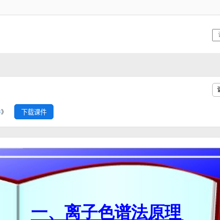
下载课件
件
》