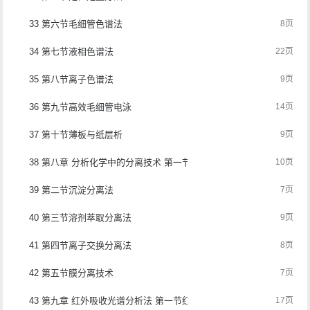
33 第六节毛细管色谱法
8页
34 第七节液相色谱法
22页
35 第八节离子色谱法
9页
36 第九节高效毛细管电泳
14页
37 第十节薄板与纸层析
9页
38 第八章 分析化学中的分离技术 第一节概述
10页
39 第二节沉淀分离法
7页
40 第三节溶剂萃取分离法
9页
41 第四节离子交换分离法
8页
42 第五节膜分离技术
7页
43 第九章 红外吸收光谱分析法 第一节红外基本原理
17页