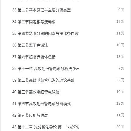
33 第二节基本原理与主要分离类型
9页
34 第三节固定相与流动相
12页
35 第四节影响分离的因素与操作条件选择
11页
36 第五节离子色谱法
10页
37 第六节超临界流体色谱
13页
38 第十一章 高效毛细管电泳分析法 第一节概述
7页
39 第二节高效毛细管电泳的理论基础
22页
40 第三节高效毛细管电泳仪
10页
41 第四节高效毛细管电泳分离模式
12页
42 第五节应用与进展
11页
43 第十二章 光分析法导论 第一节光分析基础与分类
20页