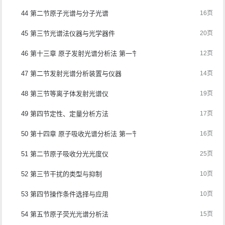
44 第二节原子光谱与分子光谱
16页
45 第三节光谱法仪器与光学器件
20页
46 第十三章 原子发射光谱分析法 第一节原子发射光谱分析基本原理
12页
47 第二节发射光谱分析装置与仪器
14页
48 第三节等离子体发射光谱仪
19页
49 第四节定性、定量分析方法
17页
50 第十四章 原子吸收光谱分析法 第一节原子吸收光谱分析基本原理
16页
51 第二节原子吸收分光光度仪
25页
52 第三节干扰的类型与抑制
10页
53 第四节操作条件选择与应用
10页
54 第五节原子荧光光谱分析法
15页