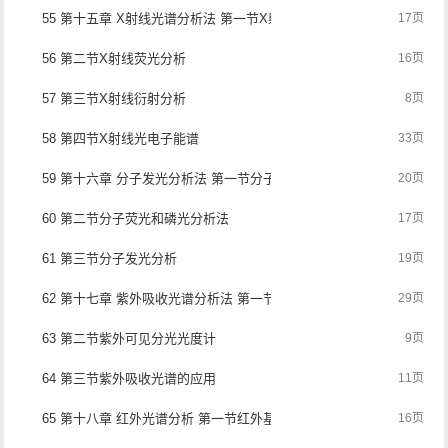
55 第十五章 X射线光谱分析法 第一节X射线光谱分析基本原理
17页
56 第二节X射线荧光分析
16页
57 第三节X射线衍射分析
8页
58 第四节X射线光电子能谱
33页
59 第十六章 分子发光分析法 第一节分子荧光和磷光
20页
60 第二节分子荧光和磷光分析法
17页
61 第三节分子发光分析
19页
62 第十七章 紫外吸收光谱分析法 第一节紫外吸收光谱基本原理
29页
63 第二节紫外可见分光光度计
9页
64 第三节紫外吸收光谱的应用
11页
65 第十八章 红外光谱分析 第一节红外基本原理
16页