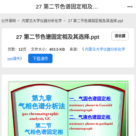
27 第二节色谱固定相及其选择.ppt_仪器分析化学_公开课网
27 第二节色谱固定相及其选择.ppt_仪器分析化学_公开课网
公开课网
内蒙古大学仪器分析化学
27 第二节色谱固定相及其选择.ppt
27 第二节色谱固定相及其选择.ppt
请收藏
页数：
12
页
文件大小：
403.5 KB
来源：《
内蒙古大学仪器分析化学
下载课件
ppt课件
》