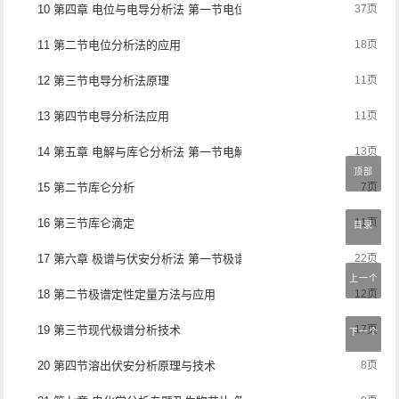
10 第四章 电位与电导分析法 第一节电位分析原理与离子选择电极
37页
11 第二节电位分析法的应用
18页
12 第三节电导分析法原理
11页
13 第四节电导分析法应用
11页
14 第五章 电解与库仑分析法 第一节电解分析
13页
顶部
15 第二节库仑分析
7页
16 第三节库仑滴定
11页
目录
17 第六章 极谱与伏安分析法 第一节极谱分析基本原理
22页
上一个
18 第二节极谱定性定量方法与应用
12页
19 第三节现代极谱分析技术
17页
下一个
20 第四节溶出伏安分析原理与技术
8页