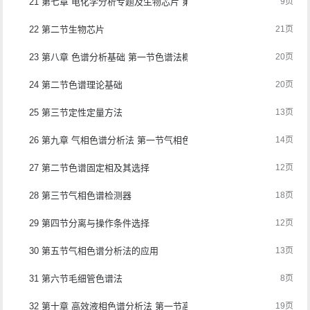
21 第七章 电化学分析专题及生物芯片 第一节电化学专题
9页
22 第二节生物芯片
21页
23 第八章 色谱分析基础 第一节色谱法概述
20页
24 第二节色谱理论基础
20页
25 第三节定性定量方法
13页
26 第九章 气相色谱分析法 第一节气相色谱仪
14页
27 第二节色谱固定相及其选择
12页
28 第三节气相色谱检测器
18页
29 第四节分离与操作条件选择
12页
30 第五节气相色谱分析法的应用
13页
31 第六节毛细管色谱法
8页
32 第十章 高效液相色谱分析法 第一节高效液相色谱的特点与仪器
19页