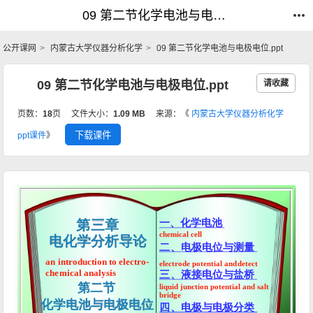
09 第二节化学电池与电极电位.ppt_仪器分析化学_公开课网
09 第二节化学电池与电极电位.ppt_仪器分析化学_公开课网
公开课网
内蒙古大学仪器分析化学
09 第二节化学电池与电极电位.ppt
09 第二节化学电池与电极电位.ppt
请收藏
页数：
18
页
文件大小：
1.09 MB
来源：《
内蒙古大学仪器分析化学
下载课件
ppt课件
》