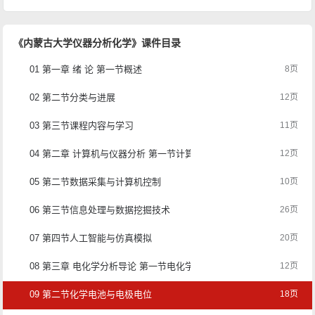
《内蒙古大学仪器分析化学》课件目录
01 第一章 绪 论 第一节概述
8页
02 第二节分类与进展
12页
03 第三节课程内容与学习
11页
04 第二章 计算机与仪器分析 第一节计算机与仪器分析
12页
05 第二节数据采集与计算机控制
10页
06 第三节信息处理与数据挖掘技术
26页
07 第四节人工智能与仿真模拟
20页
08 第三章 电化学分析导论 第一节电化学分析法概述
12页
09 第二节化学电池与电极电位
18页