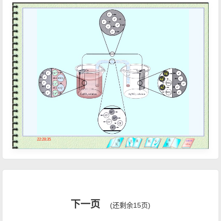
下一页
(还剩余15页)