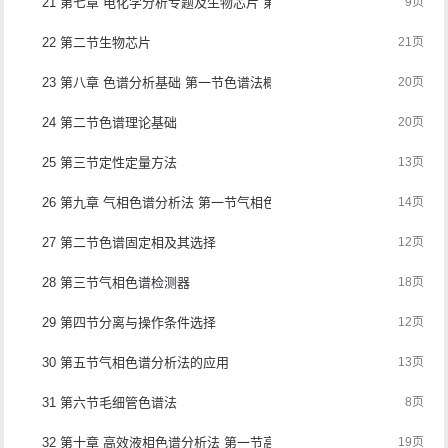
21 第七章 电化学分析专题及生物芯片 第一节电化学专题
9页
22 第二节生物芯片
21页
23 第八章 色谱分析基础 第一节色谱法概述
20页
24 第二节色谱理论基础
20页
25 第三节定性定量方法
13页
26 第九章 气相色谱分析法 第一节气相色谱仪
14页
27 第二节色谱固定相及其选择
12页
28 第三节气相色谱检测器
18页
29 第四节分离与操作条件选择
12页
30 第五节气相色谱分析法的应用
13页
31 第六节毛细管色谱法
8页
32 第十章 高效液相色谱分析法 第一节高效液相色谱的特点与仪器
19页