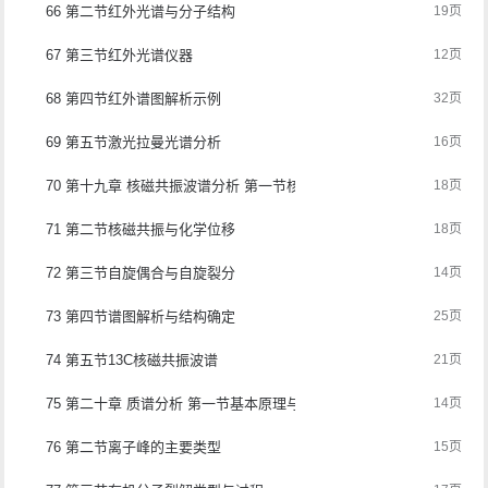
66 第二节红外光谱与分子结构
19页
67 第三节红外光谱仪器
12页
68 第四节红外谱图解析示例
32页
69 第五节激光拉曼光谱分析
16页
70 第十九章 核磁共振波谱分析 第一节核磁共振基本原理
18页
71 第二节核磁共振与化学位移
18页
72 第三节自旋偶合与自旋裂分
14页
73 第四节谱图解析与结构确定
25页
74 第五节13C核磁共振波谱
21页
75 第二十章 质谱分析 第一节基本原理与质谱仪
14页
76 第二节离子峰的主要类型
15页