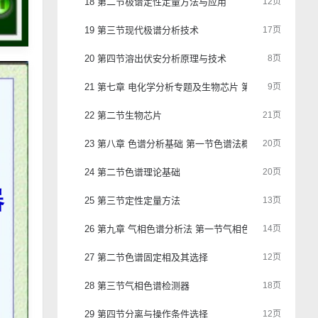
18 第二节极谱定性定量方法与应用
12页
19 第三节现代极谱分析技术
17页
20 第四节溶出伏安分析原理与技术
8页
21 第七章 电化学分析专题及生物芯片 第一节电化学专题
9页
22 第二节生物芯片
21页
23 第八章 色谱分析基础 第一节色谱法概述
20页
24 第二节色谱理论基础
20页
25 第三节定性定量方法
13页
26 第九章 气相色谱分析法 第一节气相色谱仪
14页
27 第二节色谱固定相及其选择
12页
28 第三节气相色谱检测器
18页
29 第四节分离与操作条件选择
12页