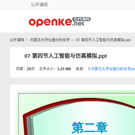
公开课网
公开课网
内蒙古大学仪器分析化学
07 第四节人工智能与仿真模拟.ppt
07 第四节人工智能与仿真模拟.ppt
页数：
20
页
文件大小：
1.25 MB
来源：《
内蒙古大学仪器分析化学pp